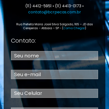
(11) 4412-5951 • (11) 4413-0173 •
contato@bcrpecas.com.br
Rua Prefeita Maria José Silva Salgado, 165 – JD das
Cerejeiras – Atibaia – SP - (
Como Chegar
)
Contato: